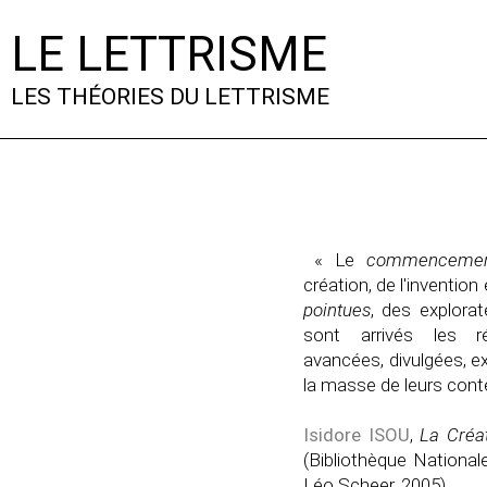
LE LETTRISME
LES THÉORIES DU LETTRISME
« Le
commencem
création, de l'invention
pointues
, des explorat
sont arrivés les rév
avancées, divulgées, e
la masse de leurs cont
Isidore ISOU
,
La Créa
(Bibliothèque National
Léo Scheer, 2005).